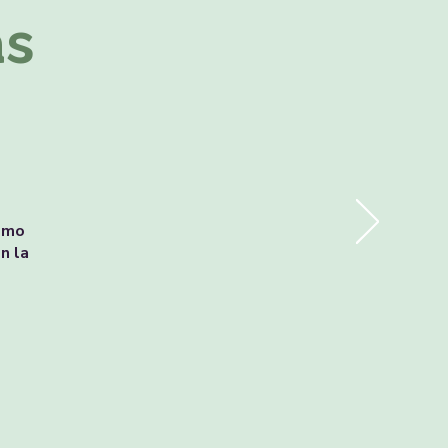
as
ismo
n la