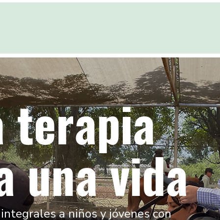
 terapia
a una vida
integrales a niños y jóvenes con