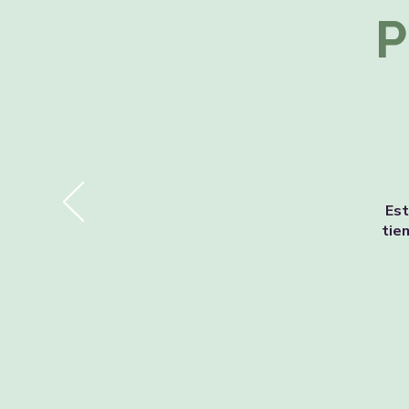
P
Est
tie